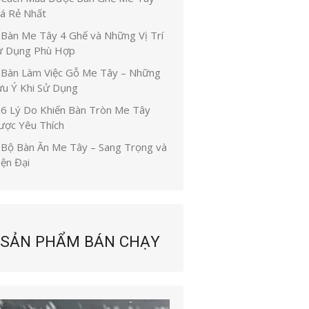
iá Rẻ Nhất
Bàn Me Tây 4 Ghế và Những Vị Trí
ử Dụng Phù Hợp
Bàn Làm Việc Gỗ Me Tây – Những
ưu Ý Khi Sử Dụng
6 Lý Do Khiến Bàn Tròn Me Tây
ược Yêu Thích
Bộ Bàn Ăn Me Tây – Sang Trọng và
iện Đại
SẢN PHẨM BÁN CHẠY