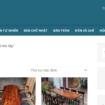
T
N TỰ NHIÊN
BÀN CHỮ NHẬT
BÀN TRÒN
ĐÔN VÀ GHẾ
NỘ
ỗ me tây”
T
k