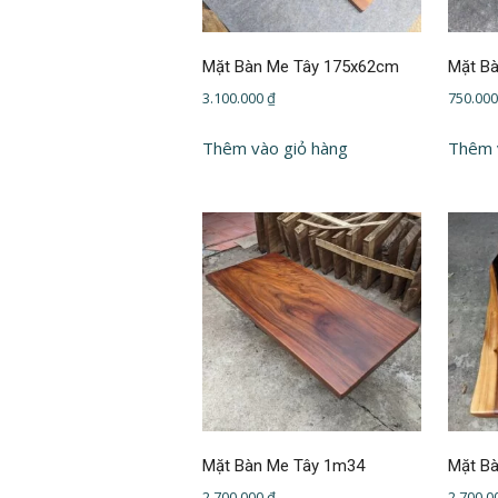
Mặt Bàn Me Tây 175x62cm
Mặt B
3.100.000
₫
750.00
Thêm vào giỏ hàng
Thêm 
Mặt Bàn Me Tây 1m34
Mặt B
2.700.000
₫
2.700.