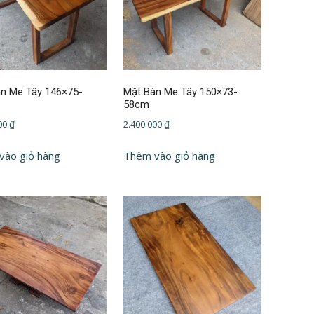
n Me Tây 146×75-
Mặt Bàn Me Tây 150×73-
58cm
000
₫
2.400.000
₫
vào giỏ hàng
Thêm vào giỏ hàng