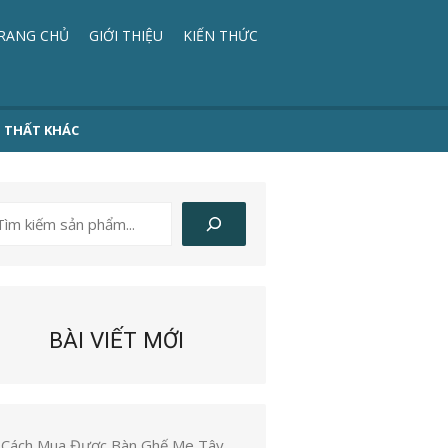
RANG CHỦ
GIỚI THIỆU
KIẾN THỨC
I THẤT KHÁC
ìm
iếm
BÀI VIẾT MỚI
Cách Mua Được Bàn Ghế Me Tây