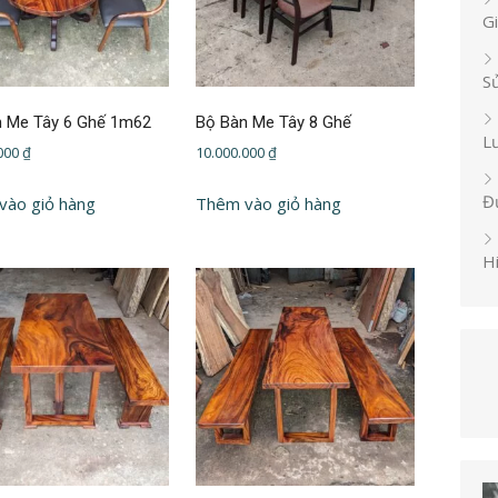
G
S
n Me Tây 6 Ghế 1m62
Bộ Bàn Me Tây 8 Ghế
L
.000
₫
10.000.000
₫
Đ
vào giỏ hàng
Thêm vào giỏ hàng
H