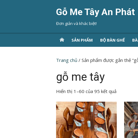
Chuyển
Gỗ Me Tây An Phát
tới
nội
Đơn giản và khác biệt!
dung
SẢN PHẨM
BỘ BÀN GHẾ
BÀ
Trang chủ
/ Sản phẩm được gắn thẻ “g
gỗ me tây
Hiển thị 1–60 của 95 kết quả