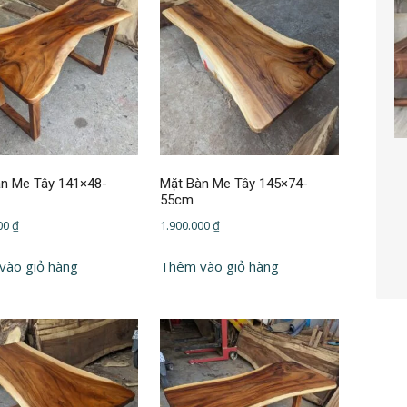
n Me Tây 141×48-
Mặt Bàn Me Tây 145×74-
55cm
000
₫
1.900.000
₫
vào giỏ hàng
Thêm vào giỏ hàng