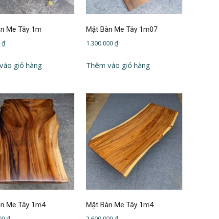
àn Me Tây 1m
Mặt Bàn Me Tây 1m07
0
₫
1.300.000
₫
vào giỏ hàng
Thêm vào giỏ hàng
àn Me Tây 1m4
Mặt Bàn Me Tây 1m4
000
₫
2.600.000
₫