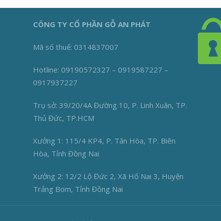
CÔNG TY CỔ PHẦN GỖ AN PHÁT
Mã số thuế: 0314837007
Hotline: 09190572327 – 0919587227 –
0917937227
Trụ sở: 39/20/4A Đường 10, P. Linh Xuân, TP.
Thủ Đức, TP.HCM
Xưởng 1: 115/4 KP4, P. Tân Hòa, TP. Biên
Hòa, Tỉnh Đồng Nai
Xưởng 2: 12/2 Lộ Đức 2, Xã Hố Nai 3, Huyện
Trảng Bom, Tỉnh Đồng Nai