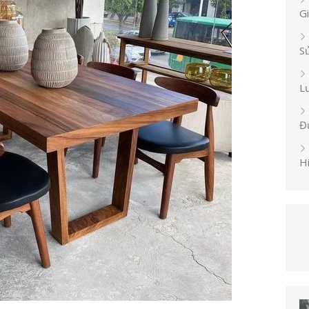
G
S
L
Đ
H