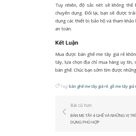
Tuy nhiên, độ sắc nét sẽ không thể
chuyên dụng. Đổi lại, bạn sẽ được trả
dụng các thiết bị bảo hộ và tham khảo 
an toàn.
Kết Luận
Mua được bàn ghế me tây giá rẻ không
tây, lựa chọn địa chỉ mua hàng uy tín,
bàn ghế. Chúc bạn sớm tìm được những 
Tag:
bàn ghế me tây giá rẻ
,
gỗ me tây giá 
Điều
Bài cũ hơn
hướng
BÀN ME TÂY 4 GHẾ VÀ NHỮNG VỊ TRÍ
bài
DỤNG PHÙ HỢP
viết