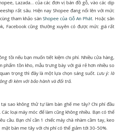
Shopee, Lazada… của các đơn vị bán đồ gỗ, vào các dịp
reeship rất sâu. Hiện nay Shopee đang nổi lên với mức
g cùng tham khảo sàn
Shopee của Gỗ An Phát
. Hoặc săn
ktok, Facebook cũng thường xuyên có được mức giá rất
ng tồi nếu bạn muốn tiết kiệm chi phí. Nhiều cửa hàng,
n phẩm tồn kho, mẫu trưng bày với giá rẻ hơn nhiều so
á quan trọng thì đây là một lựa chọn sáng suốt.
Lưu ý: là
ông đi kèm với bảo hành và đổi trả.
, tại sao không thử tự làm bàn ghế me tây? Chi phí đầu
. Các loại máy móc để làm cũng không nhiều. Bạn có thể
yêu cầu. Bạn chỉ cần 1 chiếc máy chà nhàm cầm tay, keo
1 mặt bàn me tây với chi phí có thể giảm tới 30-50%.