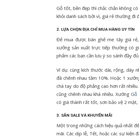
Gỗ tốt, bền đẹp thì chắc chắn không có 
khỏi danh sách bởi vì, giá rẻ thường đi 
2. LỰA CHỌN ĐỊA CHỈ MUA HÀNG UY TÍN
Để mua được bàn ghế me tây giá rẻ, 
xưởng sản xuất trực tiếp thường có gi
phẩm các bạn cần lưu ý so sánh đầy đủ 
Ví dụ: cùng kích thước dài, rộng, dà
đã chênh nhau tầm 10%. Hoặc 1 xưởng 
chà tay do độ phẳng cao hơn rất nhiều
cũng chênh nhau khá nhiều. Xưởng
Gỗ 
có giá thành rất tốt, sơn bảo vệ 2 mặ
3. SĂN SALE VÀ KHUYẾN MÃI
Một trong những cách hiệu quả nhất để
mãi. Các dịp lễ, Tết, hoặc các sự kiện 