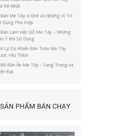
iá Rẻ Nhất
Bàn Me Tây 4 Ghế và Những Vị Trí
ử Dụng Phù Hợp
Bàn Làm Việc Gỗ Me Tây – Những
ưu Ý Khi Sử Dụng
6 Lý Do Khiến Bàn Tròn Me Tây
ược Yêu Thích
Bộ Bàn Ăn Me Tây – Sang Trọng và
iện Đại
SẢN PHẨM BÁN CHẠY