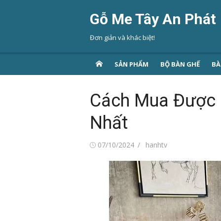
Chuyển
Gỗ Me Tây An Phát
tới
nội
Đơn giản và khác biệt!
dung
SẢN PHẨM
BỘ BÀN GHẾ
BÀ
Cách Mua Được 
Nhất
Đăng
Tác
07/10/2024
hanhtv
vào
giả