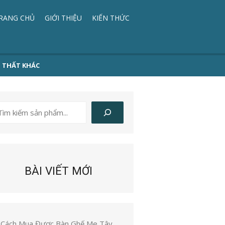
RANG CHỦ
GIỚI THIỆU
KIẾN THỨC
I THẤT KHÁC
ìm
iếm
BÀI VIẾT MỚI
Cách Mua Được Bàn Ghế Me Tây