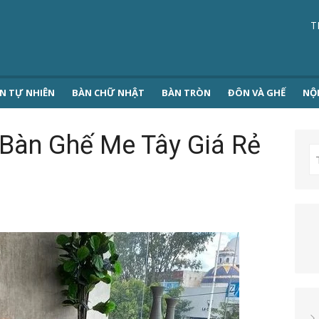
T
N TỰ NHIÊN
BÀN CHỮ NHẬT
BÀN TRÒN
ĐÔN VÀ GHẾ
NỘ
Bàn Ghế Me Tây Giá Rẻ
T
k