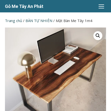
Chuyển
Gỗ Me Tây An Phát
tới
nội
Trang chủ
/
BÀN TỰ NHIÊN
/ Mặt Bàn Me Tây 1m4
dung