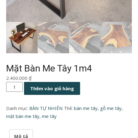
Mặt Bàn Me Tây 1m4
2.400.000
₫
Mặt
Thêm vào giỏ hàng
Bàn
Me
Danh mục:
BÀN TỰ NHIÊN
Thẻ:
bàn me tây
,
gỗ me tây
,
Tây
mặt bàn me tây
,
me tây
1m4
số
lượng
Mô tả