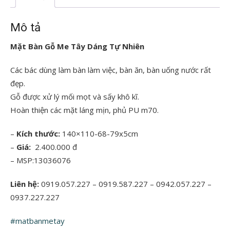
Mô tả
Mặt Bàn Gỗ Me Tây Dáng Tự Nhiên
Các bác dùng làm bàn làm việc, bàn ăn, bàn uống nước rất
đẹp.
Gỗ được xử lý mối mọt và sấy khô kĩ.
Hoàn thiện các mặt láng mịn, phủ PU m70.
–
Kích thước:
140×110-68-79x5cm
–
Giá:
2.400.000 đ
– MSP:13036076
Liên hệ:
0919.057.227 – 0919.587.227 – 0942.057.227 –
0937.227.227
#matbanmetay