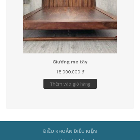
Giường me tây
18.000.000
₫
Thêm vào giỏ hàng
ĐIỀU KHOẢN ĐIỀU KIỆN