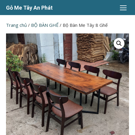
Chuyển
Gỗ Me Tây An Phát
tới
nội
Trang chủ
/
BỘ BÀN GHẾ
/ Bộ Bàn Me Tây 8 Ghế
dung