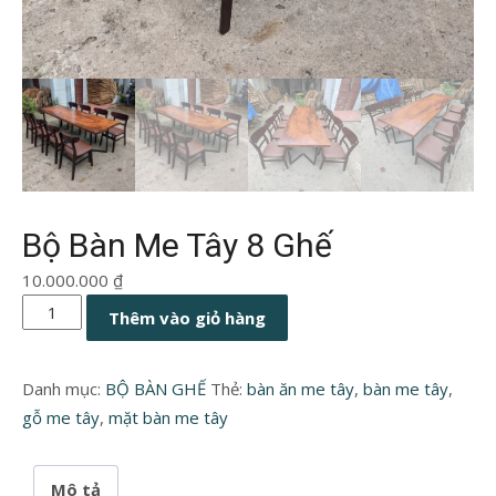
Bộ Bàn Me Tây 8 Ghế
10.000.000
₫
Bộ
Thêm vào giỏ hàng
Bàn
Me
Danh mục:
BỘ BÀN GHẾ
Thẻ:
bàn ăn me tây
,
bàn me tây
,
Tây
gỗ me tây
,
mặt bàn me tây
8
Ghế
số
Mô tả