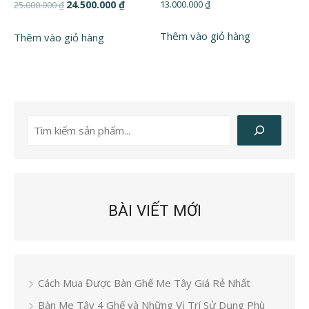
Giá
Giá
24.500.000
₫
13.000.000
₫
25.000.000
₫
gốc
hiện
là:
tại
Thêm vào giỏ hàng
Thêm vào giỏ hàng
25.000.000 ₫.
là:
24.500.000 ₫.
Tìm
kiếm
BÀI VIẾT MỚI
Cách Mua Được Bàn Ghế Me Tây Giá Rẻ Nhất
Bàn Me Tây 4 Ghế và Những Vị Trí Sử Dụng Phù