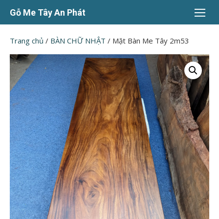
Chuyển
Gỗ Me Tây An Phát
tới
nội
Trang chủ
/
BÀN CHỮ NHẬT
/ Mặt Bàn Me Tây 2m53
dung