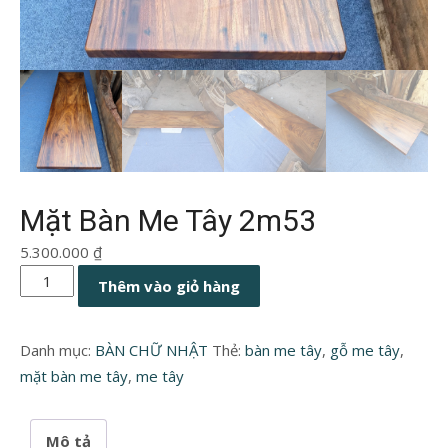
Mặt Bàn Me Tây 2m53
5.300.000
₫
Mặt
Thêm vào giỏ hàng
Bàn
Me
Danh mục:
BÀN CHỮ NHẬT
Thẻ:
bàn me tây
,
gỗ me tây
,
Tây
mặt bàn me tây
,
me tây
2m53
số
lượng
Mô tả