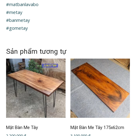
#matbanlavabo
#metay
#banmetay
#gometay
Sản phẩm tương tự
Mặt Bàn Me Tây
Mặt Bàn Me Tây 175x62cm
2.200.000
₫
3.100.000
₫