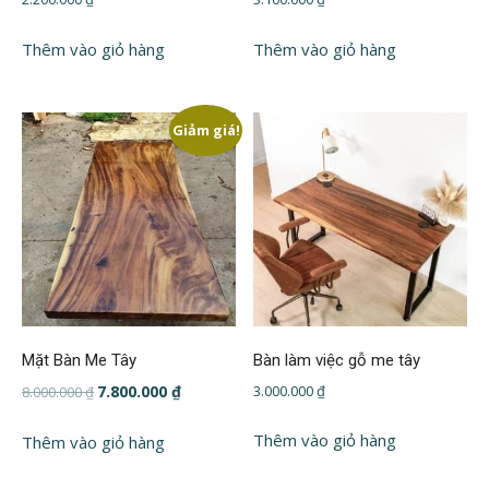
Thêm vào giỏ hàng
Thêm vào giỏ hàng
Giảm giá!
Mặt Bàn Me Tây
Bàn làm việc gỗ me tây
Giá
Giá
7.800.000
₫
3.000.000
₫
8.000.000
₫
gốc
hiện
là:
tại
Thêm vào giỏ hàng
Thêm vào giỏ hàng
8.000.000 ₫.
là:
7.800.000 ₫.