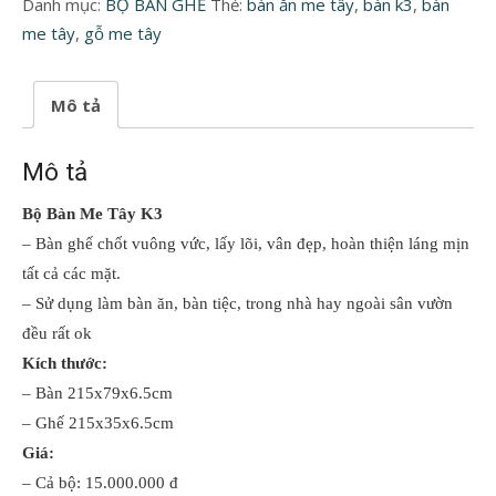
Danh mục:
BỘ BÀN GHẾ
Thẻ:
bàn ăn me tây
,
bàn k3
,
bàn
Tây
me tây
,
gỗ me tây
K3
số
lượng
Mô tả
Mô tả
Bộ Bàn Me Tây K3
– Bàn ghế chốt vuông vức, lấy lõi, vân đẹp, hoàn thiện láng mịn
tất cả các mặt.
– Sử dụng làm bàn ăn, bàn tiệc, trong nhà hay ngoài sân vườn
đều rất ok
Kích thước:
– Bàn 215x79x6.5cm
– Ghế 215x35x6.5cm
Giá:
– Cả bộ: 15.000.000 đ