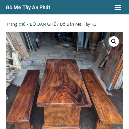
Chuyển
Gỗ Me Tây An Phát
tới
nội
Trang chủ
/
BỘ BÀN GHẾ
/ Bộ Bàn Me Tây K3
dung