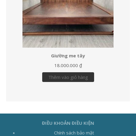
Giường me tây
18.000.000
₫
Thêm vào giỏ hàng
ĐIỀU KHOẢN ĐIỀU KIỆN
Chính sách bảo mật