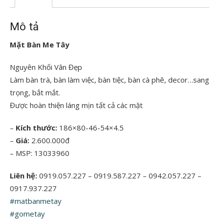
Mô tả
Mặt Bàn Me Tây
Nguyên Khối Vân Đẹp
Làm bàn trà, bàn làm việc, bàn tiệc, bàn cà phê, decor…sang
trọng, bắt mắt.
Được hoàn thiện láng mịn tất cả các mặt
–
Kích thước:
186×80-46-54×4.5
–
Giá:
2.600.000đ
– MSP: 13033960
Liên hệ:
0919.057.227 – 0919.587.227 – 0942.057.227 –
0917.937.227
#matbanmetay
#gometay