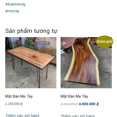
#banmetay
#metay
Sản phẩm tương tự
Giảm giá!
Mặt Bàn Me Tây
Mặt Bàn Me Tây
Giá
Giá
2.200.000
₫
4.000.000
₫
4.300.000
₫
gốc
hiện
là:
tại
Thêm vào giỏ hàng
Thêm vào giỏ hàng