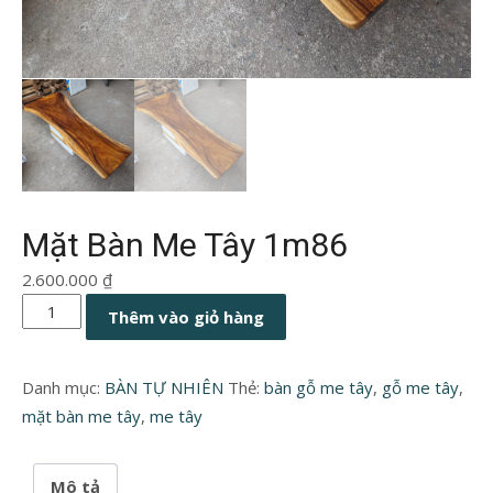
Mặt Bàn Me Tây 1m86
2.600.000
₫
Mặt
Thêm vào giỏ hàng
Bàn
Me
Danh mục:
BÀN TỰ NHIÊN
Thẻ:
bàn gỗ me tây
,
gỗ me tây
,
Tây
mặt bàn me tây
,
me tây
1m86
số
lượng
Mô tả