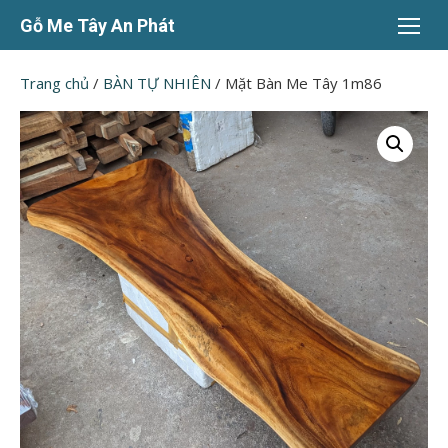
Chuyển
Gỗ Me Tây An Phát
tới
nội
Trang chủ
/
BÀN TỰ NHIÊN
/ Mặt Bàn Me Tây 1m86
dung