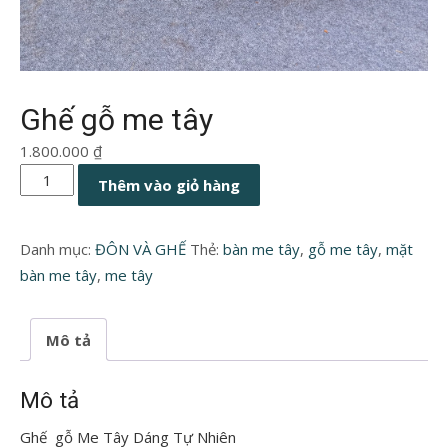
Ghế gỗ me tây
1.800.000
₫
Ghế
Thêm vào giỏ hàng
gỗ
me
Danh mục:
ĐÔN VÀ GHẾ
Thẻ:
bàn me tây
,
gỗ me tây
,
mặt
tây
bàn me tây
,
me tây
số
lượng
Mô tả
Mô tả
Ghế gỗ Me Tây Dáng Tự Nhiên