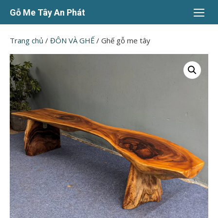
Chuyển
Gỗ Me Tây An Phát
tới
nội
Trang chủ
/
ĐÔN VÀ GHẾ
/ Ghế gỗ me tây
dung