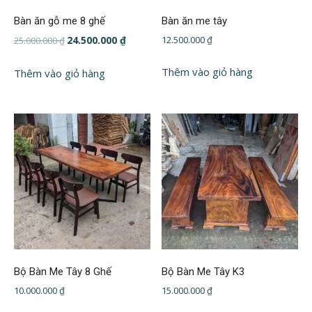
Bàn ăn gỗ me 8 ghế
Bàn ăn me tây
Giá
Giá
24.500.000
₫
12.500.000
₫
25.000.000
₫
gốc
hiện
là:
tại
Thêm vào giỏ hàng
Thêm vào giỏ hàng
25.000.000 ₫.
là:
24.500.000 ₫.
Bộ Bàn Me Tây 8 Ghế
Bộ Bàn Me Tây K3
10.000.000
₫
15.000.000
₫