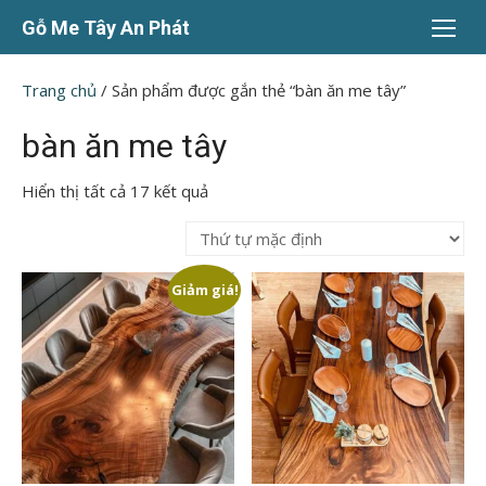
Chuyển
Gỗ Me Tây An Phát
tới
nội
Trang chủ
/ Sản phẩm được gắn thẻ “bàn ăn me tây”
dung
bàn ăn me tây
Hiển thị tất cả 17 kết quả
Giảm giá!