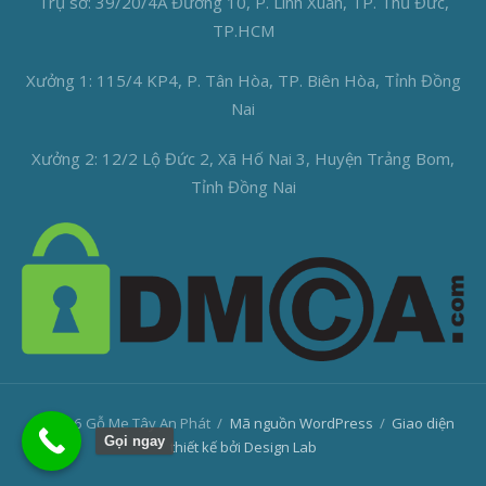
Trụ sở: 39/20/4A Đường 10, P. Linh Xuân, TP. Thủ Đức,
TP.HCM
Xưởng 1: 115/4 KP4, P. Tân Hòa, TP. Biên Hòa, Tỉnh Đồng
Nai
Xưởng 2: 12/2 Lộ Đức 2, Xã Hố Nai 3, Huyện Trảng Bom,
Tỉnh Đồng Nai
© 2026 Gỗ Me Tây An Phát
/
Mã nguồn WordPress
/
Giao diện
Gọi ngay
thiết kế bởi Design Lab