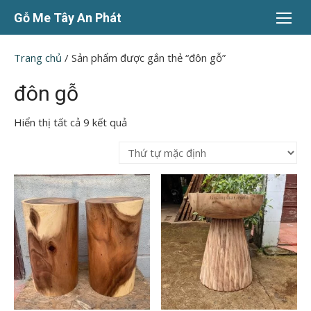
Chuyển
Gỗ Me Tây An Phát
tới
nội
Trang chủ
/ Sản phẩm được gắn thẻ “đôn gỗ”
dung
đôn gỗ
Hiển thị tất cả 9 kết quả