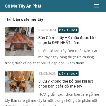
Chuyển
Gỗ Me Tây An Phát
tới
nội
Thẻ:
bàn cafe me tây
dung
Đăng
02/03/2024
KIẾN THỨC
vào
Bàn Gỗ me tây – 9 mẫu được bình
chọn là ĐẸP NHẤT năm
9 Bàn Gỗ Me Tây Đẹp Nhất Năm Gỗ
me tây ngày càng được ưa chuộng
trong thiết kế nội thất bởi vẻ đẹp độc...
Xem thêm
Đăng
15/05/2023
KIẾN THỨC
vào
3 lưu ý không thể bỏ qua khi lựa
chọn bàn cafe gỗ me tây
Hướng dẫn cách chọn bàn cafe gỗ me
tây Bàn cafe gỗ me tây là một trong những sản phẩm nội