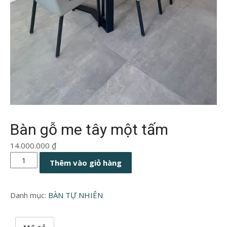
Bàn gỗ me tây một tấm
14.000.000
₫
Bàn
Thêm vào giỏ hàng
gỗ
me
Danh mục:
BÀN TỰ NHIÊN
tây
một
tấm