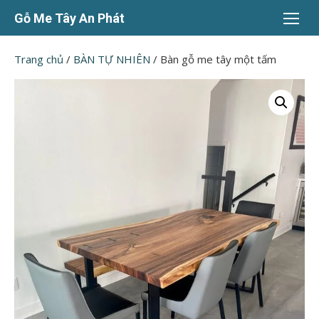
Chuyển
Gỗ Me Tây An Phát
tới
nội
Trang chủ
/
BÀN TỰ NHIÊN
/ Bàn gỗ me tây một tấm
dung