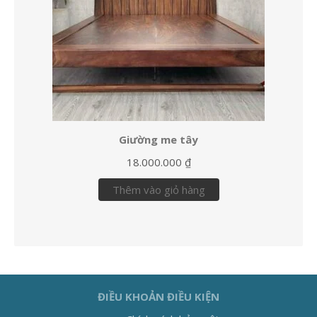
Giường me tây
18.000.000
₫
Thêm vào giỏ hàng
ĐIỀU KHOẢN ĐIỀU KIỆN