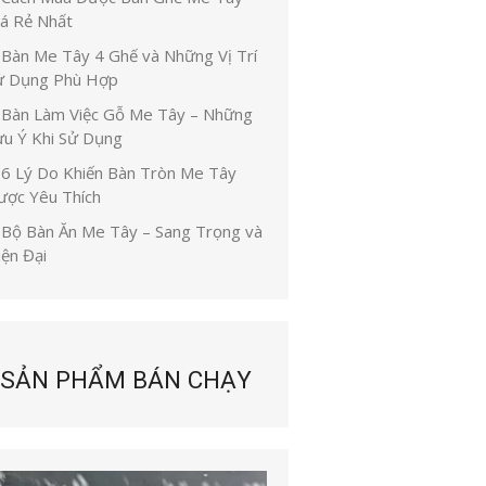
iá Rẻ Nhất
Bàn Me Tây 4 Ghế và Những Vị Trí
ử Dụng Phù Hợp
Bàn Làm Việc Gỗ Me Tây – Những
ưu Ý Khi Sử Dụng
6 Lý Do Khiến Bàn Tròn Me Tây
ược Yêu Thích
Bộ Bàn Ăn Me Tây – Sang Trọng và
iện Đại
SẢN PHẨM BÁN CHẠY