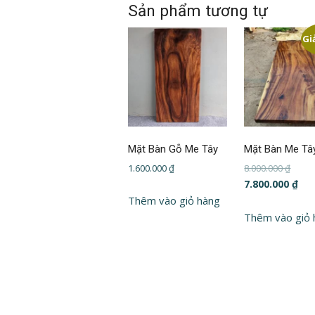
Sản phẩm tương tự
Gi
Mặt Bàn Gỗ Me Tây
Mặt Bàn Me Tâ
Giá
1.600.000
₫
8.000.000
₫
gốc
Giá
7.800.000
₫
là:
hiệ
Thêm vào giỏ hàng
8.000.
tại
Thêm vào giỏ 
là:
7.80