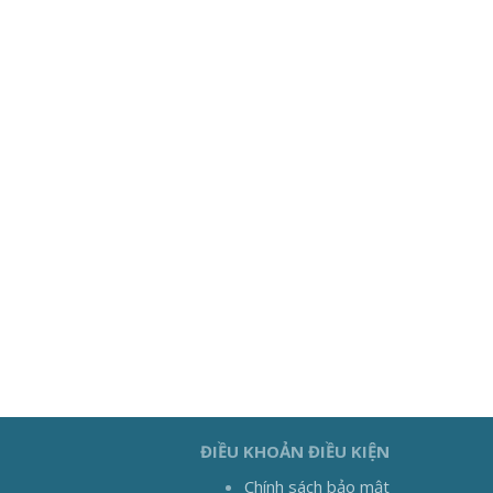
ĐIỀU KHOẢN ĐIỀU KIỆN
Chính sách bảo mật