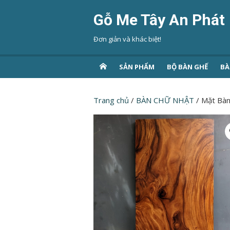
Chuyển
Gỗ Me Tây An Phát
tới
nội
Đơn giản và khác biệt!
dung
SẢN PHẨM
BỘ BÀN GHẾ
BÀ
Trang chủ
/
BÀN CHỮ NHẬT
/ Mặt Bà