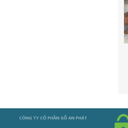
CÔNG TY CỔ PHẦN GỖ AN PHÁT