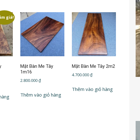
ảm giá!
y
Mặt Bàn Me Tây
Mặt Bàn Me Tây 2m2
1m16
4.700.000
₫
2.800.000
₫
n
Thêm vào giỏ hàng
Thêm vào giỏ hàng
000 ₫.
hàng
0.000 ₫.