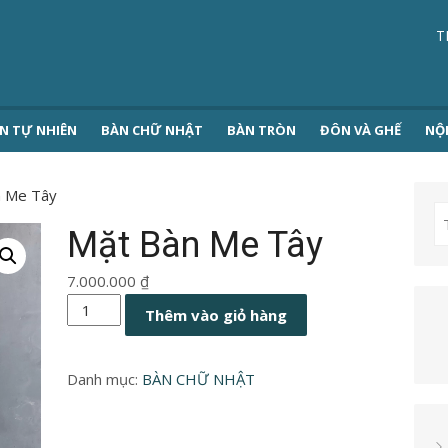
T
N TỰ NHIÊN
BÀN CHỮ NHẬT
BÀN TRÒN
ĐÔN VÀ GHẾ
NỘ
n Me Tây
T
Mặt Bàn Me Tây
k
7.000.000
₫
Mặt
Thêm vào giỏ hàng
Bàn
Me
Danh mục:
BÀN CHỮ NHẬT
Tây
số
lượng