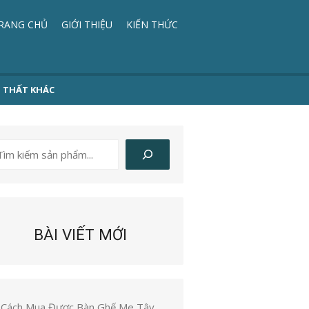
RANG CHỦ
GIỚI THIỆU
KIẾN THỨC
I THẤT KHÁC
ìm
iếm
BÀI VIẾT MỚI
Cách Mua Được Bàn Ghế Me Tây