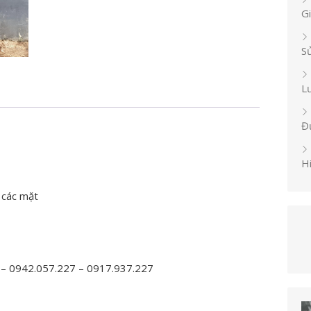
G
S
L
Đ
H
 các mặt
 – 0942.057.227 – 0917.937.227